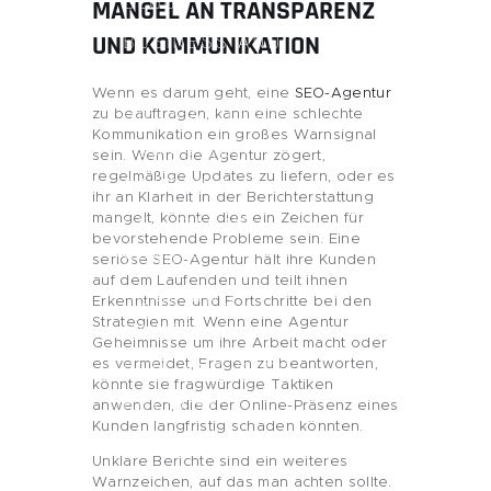
BLOG
MANGEL AN TRANSPARENZ
BUSINESS AND
UND KOMMUNIKATION
FINANCE
Wenn es darum geht, eine
SEO-Agentur
GIFTS AND CARE
zu beauftragen, kann eine schlechte
Kommunikation ein großes Warnsignal
GAMES AND
sein. Wenn die Agentur zögert,
regelmäßige Updates zu liefern, oder es
GAMBLING
ihr an Klarheit in der Berichterstattung
mangelt, könnte dies ein Zeichen für
HEALTH AND
bevorstehende Probleme sein. Eine
BEAUTY
seriöse SEO-Agentur hält ihre Kunden
auf dem Laufenden und teilt ihnen
HOME AND
Erkenntnisse und Fortschritte bei den
Strategien mit. Wenn eine Agentur
GARDEN
Geheimnisse um ihre Arbeit macht oder
PETS AND CARE
es vermeidet, Fragen zu beantworten,
könnte sie fragwürdige Taktiken
CONTACT
anwenden, die der Online-Präsenz eines
Kunden langfristig schaden könnten.
Unklare Berichte sind ein weiteres
Warnzeichen, auf das man achten sollte.