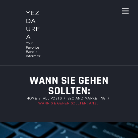
YEZ
DA
URF
A
Your
Favorite
Band's
Informer
WANN SIE GEHEN
SOLLTEN:
ANZEICHEN, DASS
HOME
ALL POSTS
SEO AND MARKETING
WANN SIE GEHEN SOLLTEN: ANZEICHEN, DASS SIE...
SIE EINE NEUE
SEO-AGENTUR
BRAUCHEN