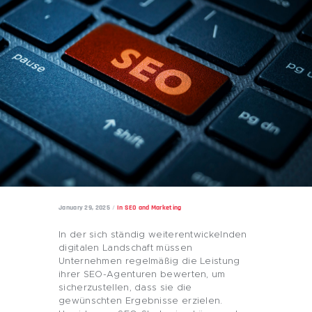
January 29, 2025
In
SEO and Marketing
In der sich ständig weiterentwickelnden
digitalen Landschaft müssen
Unternehmen regelmäßig die Leistung
ihrer SEO-Agenturen bewerten, um
sicherzustellen, dass sie die
gewünschten Ergebnisse erzielen.