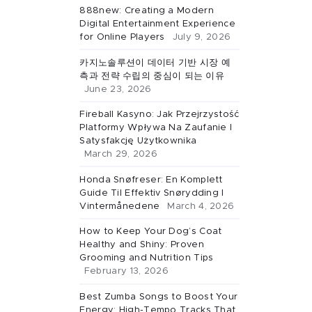
888new: Creating a Modern
Digital Entertainment Experience
for Online Players
July 9, 2026
카지노솔루션이 데이터 기반 시장 예
측과 전략 수립의 중심이 되는 이유
June 23, 2026
Fireball Kasyno: Jak Przejrzystość
Platformy Wpływa Na Zaufanie I
Satysfakcję Użytkownika
March 29, 2026
Honda Snøfreser: En Komplett
Guide Til Effektiv Snørydding I
Vintermånedene
March 4, 2026
How to Keep Your Dog’s Coat
Healthy and Shiny: Proven
Grooming and Nutrition Tips
February 13, 2026
Best Zumba Songs to Boost Your
Energy: High-Tempo Tracks That