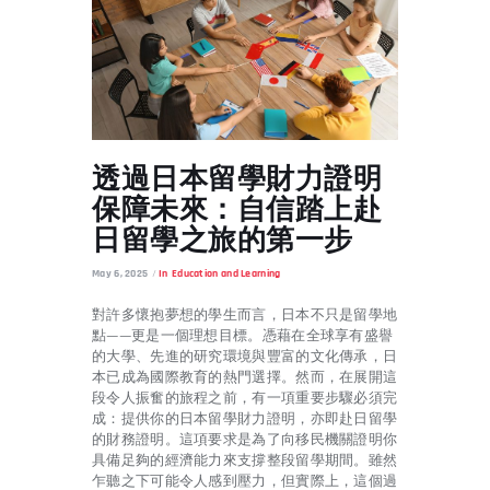
透過日本留學財力證明
保障未來：自信踏上赴
日留學之旅的第一步
May 6, 2025
In
Education and Learning
對許多懷抱夢想的學生而言，日本不只是留學地
點——更是一個理想目標。憑藉在全球享有盛譽
的大學、先進的研究環境與豐富的文化傳承，日
本已成為國際教育的熱門選擇。然而，在展開這
段令人振奮的旅程之前，有一項重要步驟必須完
成：提供你的日本留學財力證明，亦即赴日留學
的財務證明。這項要求是為了向移民機關證明你
具備足夠的經濟能力來支撐整段留學期間。雖然
乍聽之下可能令人感到壓力，但實際上，這個過