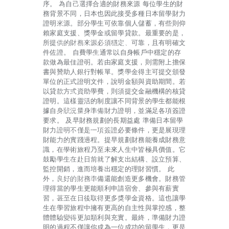
HOME
序。 為自己選擇合適的財務來源 每位學生的財
務背景不同，日本也因此接受多種日本留學財力
BLOG
證明來源。部分學生可依靠個人儲蓄，有些則仰
賴家庭支援、獎學金或留學貸款。最重要的是，
BUSINESS AND
所提供的財務來源必須穩定、可靠，且有明確文
件佐證。 自費學生通常以自身帳戶中穩定的存
FINANCE
款做為最佳證明。若由家庭支援，則需附上擔保
書與贊助人銀行對帳單。獎學金得主可提交頒發
GIFTS AND CARE
單位的正式證明文件，說明金額與資助期間。若
以貸款方式資助學費，則須提交金融機構的核貸
GAMES AND
證明。這樣靈活的制度讓不同背景的學生都能根
GAMBLING
據自身狀況量身準備財力證明，並滿足各項簽證
要求。 及早財務規劃的長期益處 準備日本留學
HEALTH AND
財力證明不僅是一項簽證必要條件，更是展現理
財能力的實踐過程。提早規劃財務能養成財務意
BEAUTY
識，在學術旅程乃至未來人生中皆極具價值。它
HOME AND
鼓勵學生在赴日前就了解支出結構、設立預算、
監控開銷，進而培養出穩定的理財習慣。 此
GARDEN
外，良好的財務準備還能創造更多機會。財務管
理得當的學生更能順利申請宿舍、參與有薪實
PETS AND CARE
習，甚至在日後取得更多獎學金資格。這也讓學
生在學習旅程中擁有更高的自主性與掌控感，整
CONTACT
體體驗變得更加順利與充實。最終，準備財力證
明的過程不僅讓你成為一位成功的留學生，更是