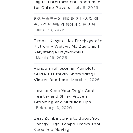
Digital Entertainment Experience
for Online Players
July 9, 2026
카지노솔루션이 데이터 기반 시장 예
측과 전략 수립의 중심이 되는 이유
June 23, 2026
Fireball Kasyno: Jak Przejrzystość
Platformy Wpływa Na Zaufanie I
Satysfakcję Użytkownika
March 29, 2026
Honda Snøfreser: En Komplett
Guide Til Effektiv Snørydding I
Vintermånedene
March 4, 2026
How to Keep Your Dog’s Coat
Healthy and Shiny: Proven
Grooming and Nutrition Tips
February 13, 2026
Best Zumba Songs to Boost Your
Energy: High-Tempo Tracks That
Keep You Moving