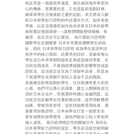
程反而是一個展現準備度、責任感與海外學習決
心的機會。更重要的是，它也是提前規劃財務、
確保留學生活無後顧之憂的起點。本文將深入解
析日本留學財力證明的申請運作方式、如何有效
準備，以及這個過程如何為你未來在日本的留學
旅程奠定穩固基礎——讓整體體驗變得積極、有
條理，並且完全可以實現。 為什麼財力證明對
國際學生至關重要 日本非常重視國際學生的福
祉，因此 日本留學財力證明 成為學生簽證申請
程序中的核心環節。此要求的目的，是確保每位
學生在日本求學期間能有足夠資源維持學業、生
活與自我成長，不會因經濟困難而影響學習或簽
證狀況。這項規定並非為了排除申請者，而是為
了保護學生在異鄉不致陷入資金不足的風險。
具備健全財務規劃的學生，往往能擁有更大的安
心感。他們可以專心於課業、建立人際關係並沉
浸於日本文化中，而無需時時擔心金錢問題。這
項規定也鼓勵學生培養財務紀律，提早理解費用
結構、學會預算管理，這些技能將受用終身。透
過要求財務證明，日本為學生打造一個更安全、
更有保障的留學環境，讓他們能全心投入學術與
個人成長。 展示經濟穩定性的關鍵文件 為符合
日本留學財力證明的規定，學生必須提交能明確