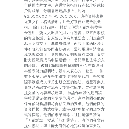
顯示其擁有足夠資金、足以支應在日本至少一學
年的開支的文件。這通常包括銀行存款證明或帳
戶對帳單，餘額需達建議標準，約為
¥2,000,000 至 ¥3,000,000。這些資料應為
近期文件，格式清晰，且最好來自正規金融機
構。 除了銀行資料，輔助文件還可能包括獎學
金證明、贊助人出具的財力保證書，或來自學校
的資金協議。若原始文件為其他語言，則應翻譯
為日文或英文。準備有條理、內容明確的財務文
件不僅能符合移民審核要求，還能展現申請者的
成熟與準備度。透過細心規劃與資料準備，提交
財力證明將成為申請過程中一個簡單且值得投入
的步驟。 教育顧問與學校輔導的角色 在處理日
本留學財力證明時，最令人安心的一點是——你
並不孤單。許多學生都能獲得留學代辦、學校國
際事務處或大學招生辦公室的協助。這些專業人
員熟悉簽證文件流程，能提供範本、文件清單與
提交前的內容審核建議。 無論你申請的是日語
學校還是完整的大學學位課程，這些顧問都能確
保你的財務證明符合移民局的要求。他們能回答
資金門檻、格式標準、或特殊財務情況的應對方
式等問題。他們的專業指導，往往能讓申請從
「可能延誤」變成「順利通過」。有他們在背後
提供協助，學生能更有信心地完成這項重要程