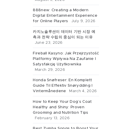
888new: Creating a Modern
Digital Entertainment Experience
for Online Players
July 9, 2026
카지노솔루션이 데이터 기반 시장 예
측과 전략 수립의 중심이 되는 이유
June 23, 2026
Fireball Kasyno: Jak Przejrzystość
Platformy Wpływa Na Zaufanie I
Satysfakcję Użytkownika
March 29, 2026
Honda Snøfreser: En Komplett
Guide Til Effektiv Snørydding I
Vintermånedene
March 4, 2026
How to Keep Your Dog’s Coat
Healthy and Shiny: Proven
Grooming and Nutrition Tips
February 13, 2026
Best Zumba Songs to Boost Your