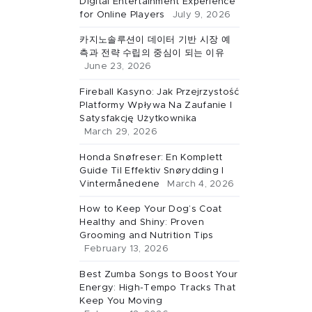
Digital Entertainment Experience
for Online Players
July 9, 2026
카지노솔루션이 데이터 기반 시장 예
측과 전략 수립의 중심이 되는 이유
June 23, 2026
Fireball Kasyno: Jak Przejrzystość
Platformy Wpływa Na Zaufanie I
Satysfakcję Użytkownika
March 29, 2026
Honda Snøfreser: En Komplett
Guide Til Effektiv Snørydding I
Vintermånedene
March 4, 2026
How to Keep Your Dog’s Coat
Healthy and Shiny: Proven
Grooming and Nutrition Tips
February 13, 2026
Best Zumba Songs to Boost Your
Energy: High-Tempo Tracks That
Keep You Moving