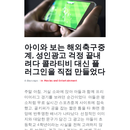
아이와 보는 해외축구중
계, 성인광고 걱정 끝내
려다 콜라티비 대신 플
러그인을 직접 만들었다
4 days ago
In
Movies and Entertainment
주말 아침, 거실 소파에 앉아 아들과 함께 프리
미어리그 경기를 보려던 순간이었다. 아들은 평
소처럼 무료 실시간 스포츠중계 사이트에 접속
했고, 골키퍼가 공을 잡는 짧은 틈을 타 화면 중
앙에 반투명한 배너가 나타났다. 선정적인 이미
지와 대담한 문구가 담긴 그 광고는 아들이 초
등학교 4학년이라는 사실을 전혀 고려하지 않