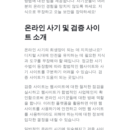
방법에 대한 팁을 제공합니다. 사기꾼들이 여러
분의 온라인 경험을 망치지 않도록 하세요. 지
식으로 무장하고 오늘 보안을 장악하세요!
온라인 사기 및 검증 사이
트 소개
온라인 사기의 희생양이 되는 데 지치셨나요?
디지털 시대에 안전을 유지하는 데 필요한 지식
과 도구를 무장해야 할 때입니다. 정교한 사기
수법이 등장함에 따라 합법적인 웹사이트와 사
기 사이트를 구분하기 어려울 수 있습니다. 검
증 사이트가 도움이 되는 곳입니다.
검증 사이트는 웹사이트에 대한 철저한 점검을
실시하고 웹사이트가 합법적인 사업체인지 확
인함으로써 온라인 사기꾼들에 대한 방패 역할
을 합니다. 이러한 플랫폼을 활용하면 어떤 웹
사이트를 사용하기에 안전하고 어떤 웹 사이트
를 사용하더라도 피해야 하는지에 대한 정보에
입각한 결정을 내릴 수 있습니다.
일반적인 온라인 사기에 익숙해지고 검증 사이