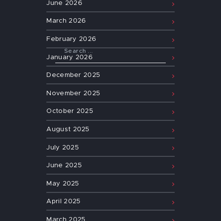
June
2026
March
2026
February
2026
January
2026
December
2025
November
2025
October
2025
August
2025
July
2025
June
2025
May
2025
April
2025
March
2025