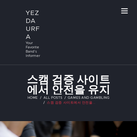
YEZ
DA
URF
A
Your
Favorite
Band's
Informer
스캠 검증 사이트
에서 안전을 유지
하는 방법
HOME
ALL POSTS
GAMES AND GAMBLING
스캠 검증 사이트에서 안전을...