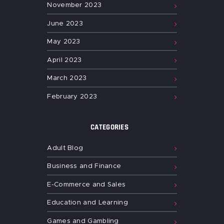
November
2023
June
2023
May
2023
April
2023
March
2023
February
2023
CATEGORIES
Adult Blog
Business and Finance
E-Commerce and Sales
Education and Learning
Games and Gambling