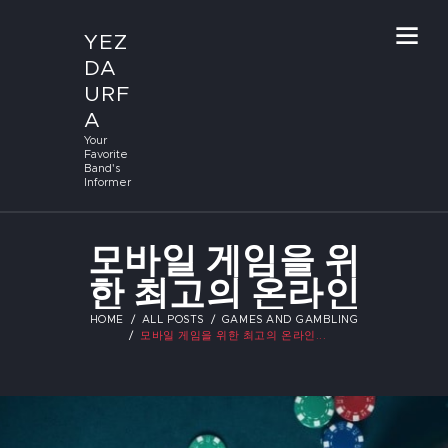
YEZ
DA
URF
A
Your
Favorite
Band's
Informer
모바일 게임을 위
한 최고의 온라인
카지노 발견
HOME
ALL POSTS
GAMES AND GAMBLING
모바일 게임을 위한 최고의 온라인...