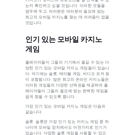
카지노가 보너스와 프로모션을 잘 선택할 수 있
는지 확인하고 싶을 것입니다. 이러한 것들을
염두에 두고, 여러분은 여러분의 필요에 맞는
최고의 모바일 카지노를 찾는 데 어려움이 없을
것입니다.
인기 있는 모바일 카지노
게임
플레이어들이 그들의 기기에서 즐길 수 있는 다
양한 인기 있는 모바일 카지노 게임들이 있습니
다. 여기에는 슬롯, 테이블 게임, 비디오 포커 등
이 포함됩니다. 많은 최고의 온라인 카지노들은
이러한 게임들의 다양한 선택권을 제공하여 플
레이어들이 그들의 필요에 맞는 완벽한 게임을
쉽게 찾을 수 있도록 합니다.
가장 인기 있는 모바일 카지노 게임은 다음과
같습니다:
슬롯: 슬롯은 가장 인기 있는 카지노 게임 중 하
나이며 모바일 장치에서도 마찬가지로 인기가
있습니다. 다양한 슬롯 게임을 사용할 수 있으