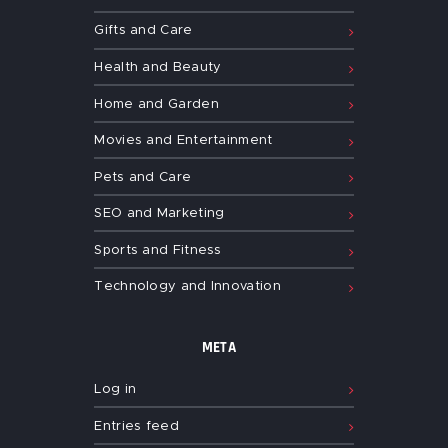
Gifts and Care
Health and Beauty
Home and Garden
Movies and Entertainment
Pets and Care
SEO and Marketing
Sports and Fitness
Technology and Innovation
META
Log in
Entries feed