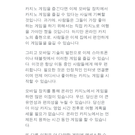
HOME AND
카지노 게임을 즐긴다면 이제 모바일 장치에서
카지노 게임을 즐길 수 있다는 사실에 기뻐할
GARDEN
것입니다. 과거에, 사람들은 그들이 가장 좋아
하는 게임을 하기 위해서는 직접 카지노로 여행
PETS AND CARE
을 가야만 했을 것입니다. 하지만 온라인 카지
노의 출현으로, 사람들은 이제 집에서 편안하게
CONTACT
이 게임들을 즐길 수 있습니다.
그리고 모바일 기술의 발전으로 이제 스마트폰
이나 태블릿에서 이러한 게임을 즐길 수 있습니
다. 이것은 항상 이동 중인 사람들에게 매우 편
리합니다. 필요한 것은 안정적인 인터넷 연결뿐
이며 언제 어디서나 좋아하는 카지노 게임을 시
작할 수 있습니다.
모바일 장치를 통해 온라인 카지노에서 게임을
하면 많은 이점이 있습니다. 우선, 당신은 더 큰
유연성과 편의성을 누릴 수 있습니다. 당신은
더 이상 카지노 영업 시간 전후로 여행 계획을
세울 필요가 없습니다. 온라인 카지노에서는 언
제든지 원하는 시간 동안 게임을 할 수 있습니
다.