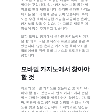
또 다른 이점은 더 다양한 게임에 액세스할 수
있다는 것입니다. 일반 카지노는 보통 공간 제
약으로 인해 제한됩니다. 하지만 온라인 카지노
에서는 물리적 한계 같은 것이 없습니다. 수백
또는 수천 개의 다양한 게임을 제공하는 온라인
카지노를 찾을 수 있습니다. 그리고 새로운 게
임들이 항상 추가되고 있습니다.
또한 모바일 장치에서 온라인 카지노에서 게임
을 할 때 더 나은 보너스와 프로모션을 즐길 수
있습니다. 많은 온라인 카지노는 특히 모바일
플레이어를 위한 특별 보너스와 프로모션을 제
공합니다
모바일 카지노에서 찾아야
할 것
최고의 모바일 카지노를 찾는다면 몇 가지 유의
해야 할 점이 있습니다. 먼저 카지노에서 관심
있는 다양한 게임을 제공하는지 확인합니다. 둘
째, 평판이 좋고 공정하고 신뢰할 수 있는 카지
노를 찾고 싶을 것입니다. 마지막으로, 당신은