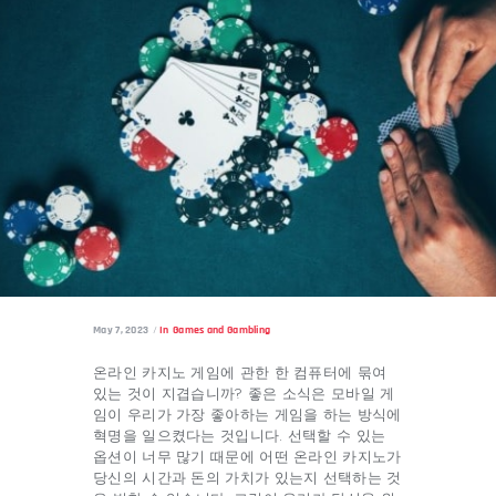
May 7, 2023
In
Games and Gambling
온라인 카지노 게임에 관한 한 컴퓨터에 묶여
있는 것이 지겹습니까? 좋은 소식은 모바일 게
임이 우리가 가장 좋아하는 게임을 하는 방식에
혁명을 일으켰다는 것입니다. 선택할 수 있는
옵션이 너무 많기 때문에 어떤 온라인 카지노가
당신의 시간과 돈의 가치가 있는지 선택하는 것